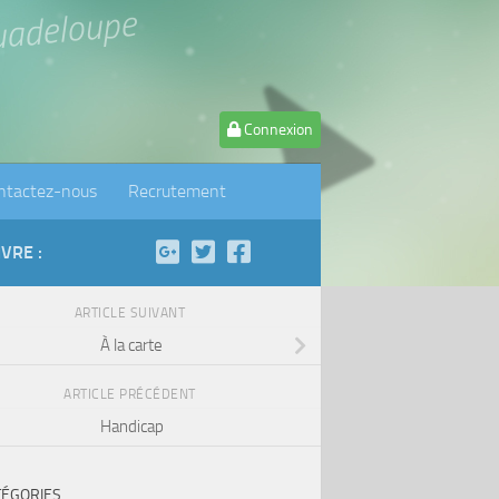
uadeloupe
Connexion
ntactez-nous
Recrutement
IVRE :
ARTICLE SUIVANT
À la carte
ARTICLE PRÉCÉDENT
Handicap
TÉGORIES