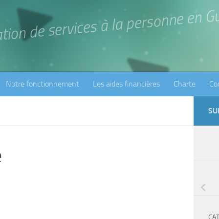
G
en
personne
la
à
services
de
ation
Notre fonctionnement
Les aides financières
Charte
Co
SU
e
CA